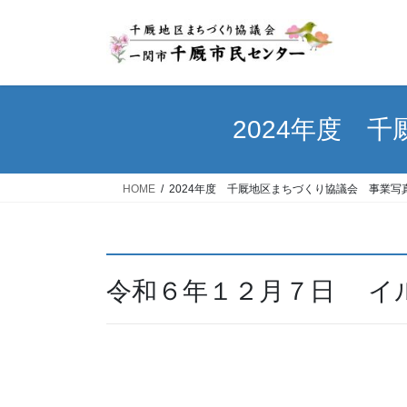
コ
ナ
ン
ビ
テ
ゲ
ン
ー
ツ
シ
へ
ョ
2024年度 
ス
ン
キ
に
ッ
移
HOME
2024年度 千厩地区まちづくり協議会 事業写真
プ
動
令和６年１２月７日 イ